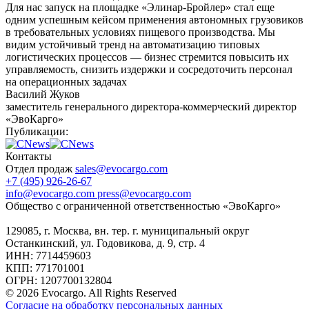
Для нас запуск на площадке «Элинар-Бройлер» стал еще
одним успешным кейсом применения автономных грузовиков
в
требовательных условиях пищевого производства.
Мы
видим устойчивый тренд на автоматизацию типовых
логистических процессов — бизнес стремится повысить их
управляемость, снизить издержки и
сосредоточить персонал
на операционных задачах
Василий Жуков
заместитель генерального директора-коммерческий директор
«ЭвоКарго»
Публикации:
Контакты
Отдел продаж
sales@evocargo.com
+7 (495) 926-26-67
info@evocargo.com
press@evocargo.com
Общество с ограниченной ответственностью «ЭвоКарго»
129085, г. Москва, вн. тер. г. муниципальный округ
Останкинский, ул. Годовикова, д. 9, стр. 4
ИНН: 7714459603
КПП: 771701001
ОГРН: 1207700132804
© 2026 Evocargo. All Rights Reserved
Согласие на обработку персональных данных